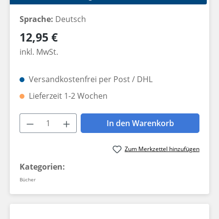
Sprache:
Deutsch
Regulärer Preis:
12,95 €
inkl. MwSt.
Versandkostenfrei per Post / DHL
Lieferzeit 1-2 Wochen
Produkt Anzahl: Gib den gewünschten W
In den Warenkorb
Zum Merkzettel hinzufügen
Kategorien:
Bücher