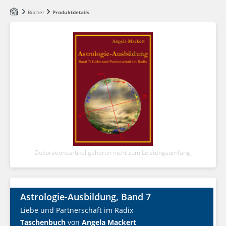
Zum Hauptinhalt springen
Bücher
Produktdetails
Dekorationsartikel gehören nicht zum Leistungsumfang.
Astrologie-Ausbildung, Band 7
Liebe und Partnerschaft im Radix
Taschenbuch
von
Angela Mackert