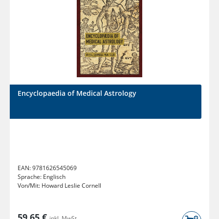
Encyclopaedia of Medical Astrology
EAN:
9781626545069
Sprache:
Englisch
Von/Mit:
Howard Leslie Cornell
59,65 €
inkl. MwSt.