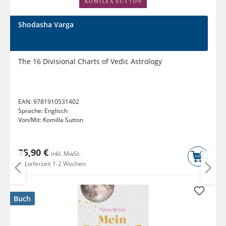
Shodasha Varga
The 16 Divisional Charts of Vedic Astrology
EAN:
9781910531402
Sprache:
Englisch
Von/Mit:
Komilla Sutton
35,90 €
inkl. MwSt.
Lieferzeit 1-2 Wochen
Buch