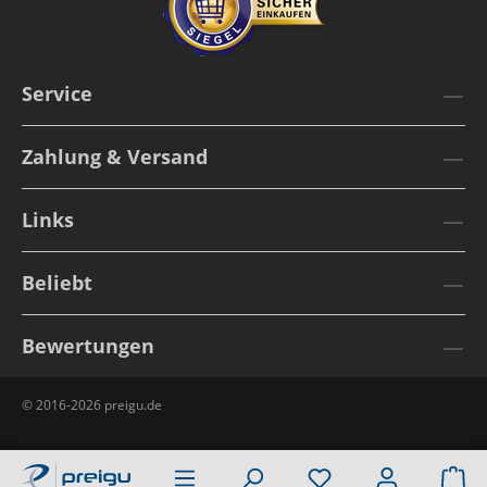
Service
Zahlung & Versand
Links
Beliebt
Bewertungen
© 2016-2026 preigu.de
Wa