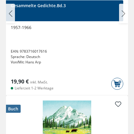
Gesammelte Gedichte.Bd.3
1957-1966
EAN:
9783716017616
Sprache:
Deutsch
Von/Mit:
Hans Arp
19,90 €
inkl. MwSt.
Lieferzeit 1-2 Werktage
Buch