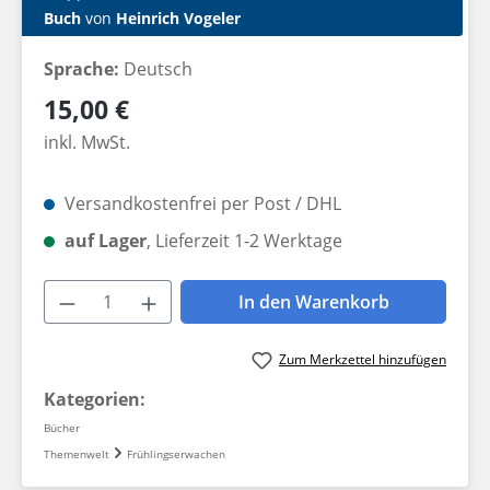
Buch
von
Heinrich Vogeler
Sprache:
Deutsch
Regulärer Preis:
15,00 €
inkl. MwSt.
Versandkostenfrei per Post / DHL
auf Lager
, Lieferzeit 1-2 Werktage
Produkt Anzahl: Gib den gewünschten W
In den Warenkorb
Zum Merkzettel hinzufügen
Kategorien:
Bücher
Themenwelt
Frühlingserwachen