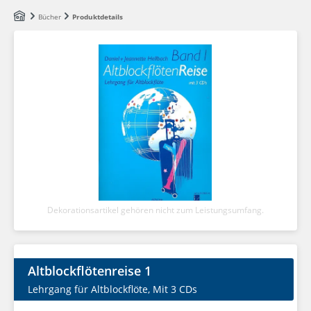
Zum Hauptinhalt springen
Bücher
Produktdetails
Dekorationsartikel gehören nicht zum Leistungsumfang.
Altblockflötenreise 1
Lehrgang für Altblockflöte, Mit 3 CDs