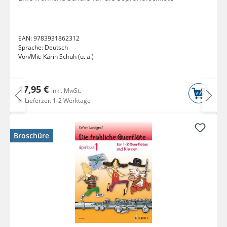
EAN:
9783931862312
Sprache:
Deutsch
Von/Mit:
Karin Schuh (u. a.)
17,95 €
inkl. MwSt.
Lieferzeit 1-2 Werktage
Broschüre