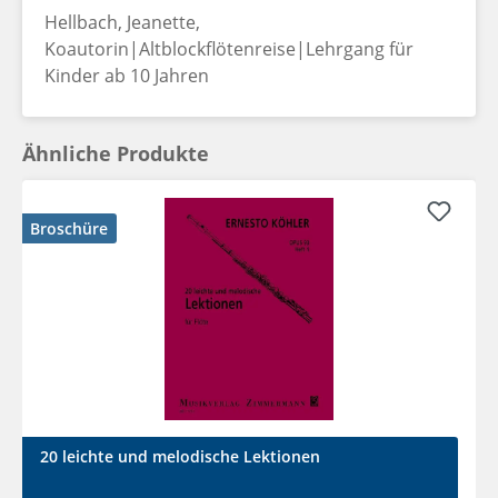
Hellbach, Jeanette,
Koautorin|Altblockflötenreise|Lehrgang für
Kinder ab 10 Jahren
Ähnliche Produkte
Broschüre
20 leichte und melodische Lektionen