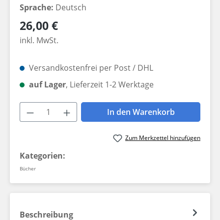
Sprache:
Deutsch
Regulärer Preis:
26,00 €
inkl. MwSt.
Versandkostenfrei per Post / DHL
auf Lager
, Lieferzeit 1-2 Werktage
Produkt Anzahl: Gib den gewünschten W
In den Warenkorb
Zum Merkzettel hinzufügen
Kategorien:
Bücher
Beschreibung