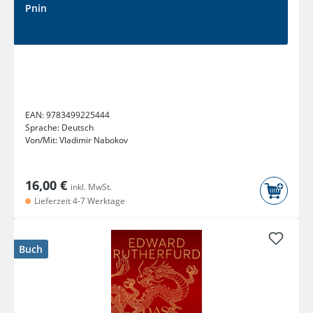
Pnin
EAN:
9783499225444
Sprache:
Deutsch
Von/Mit:
Vladimir Nabokov
16,00 €
inkl. MwSt.
Lieferzeit 4-7 Werktage
Buch