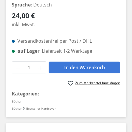
Sprache:
Deutsch
Regulärer Preis:
24,00 €
inkl. MwSt.
Versandkostenfrei per Post / DHL
auf Lager
, Lieferzeit 1-2 Werktage
Produkt Anzahl: Gib den gewünschten W
In den Warenkorb
Zum Merkzettel hinzufügen
Kategorien:
Bücher
Bücher
Bestseller Hardcover