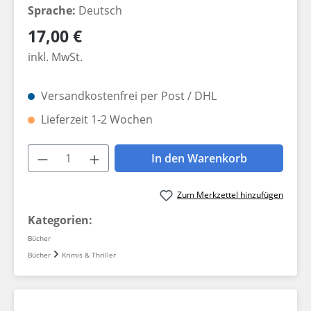
Sprache:
Deutsch
Regulärer Preis:
17,00 €
inkl. MwSt.
Versandkostenfrei per Post / DHL
Lieferzeit 1-2 Wochen
Produkt Anzahl: Gib den gewünschten W
In den Warenkorb
Zum Merkzettel hinzufügen
Kategorien:
Bücher
Bücher
Krimis & Thriller