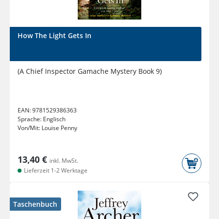
How The Light Gets In
(A Chief Inspector Gamache Mystery Book 9)
EAN:
9781529386363
Sprache:
Englisch
Von/Mit:
Louise Penny
13,40 €
inkl. MwSt.
Lieferzeit 1-2 Werktage
Taschenbuch