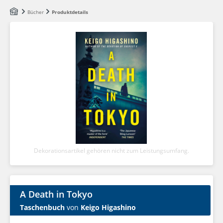
Zum Hauptinhalt springen
Bücher
Produktdetails
Dekorationsartikel gehören nicht zum Leistungsumfang.
A Death in Tokyo
Taschenbuch
von
Keigo Higashino