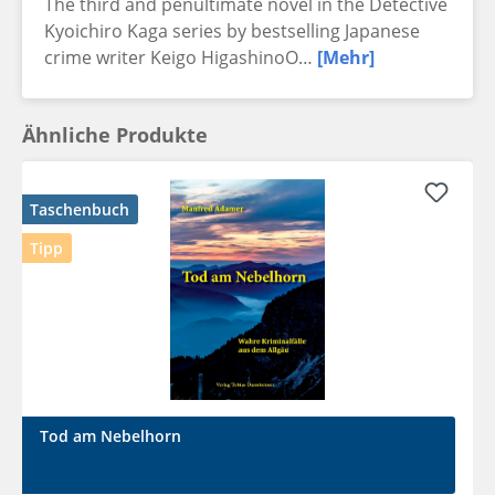
The third and penultimate novel in the Detective
Kyoichiro Kaga series by bestselling Japanese
crime writer Keigo HigashinoO…
[Mehr]
Ähnliche Produkte
Taschenbuch
Tipp
Tod am Nebelhorn