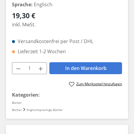
Sprache:
Englisch
Regulärer Preis:
19,30 €
inkl. MwSt.
Versandkostenfrei per Post / DHL
Lieferzeit 1-2 Wochen
Produkt Anzahl: Gib den gewünschten W
In den Warenkorb
Zum Merkzettel hinzufügen
Kategorien:
Bücher
Bücher
Englischsprachige Bücher