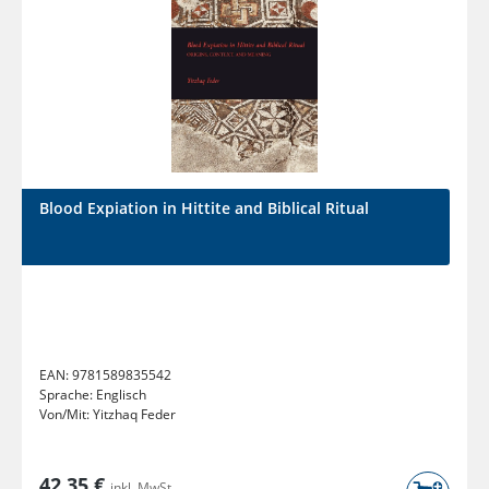
Blood Expiation in Hittite and Biblical Ritual
EAN:
9781589835542
Sprache:
Englisch
Von/Mit:
Yitzhaq Feder
42,35 €
inkl. MwSt.