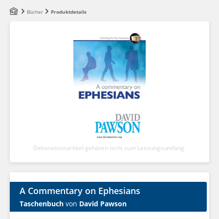
Zum Hauptinhalt springen
Bücher
Produktdetails
Dekorationsartikel gehören nicht zum Leistungsumfang.
A Commentary on Ephesians
Taschenbuch
von
David Pawson