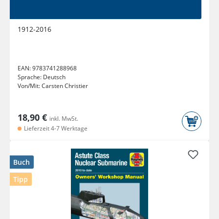
1912-2016
EAN:
9783741288968
Sprache:
Deutsch
Von/Mit:
Carsten Christier
18,90 €
inkl. MwSt.
Lieferzeit 4-7 Werktage
Buch
Tipp