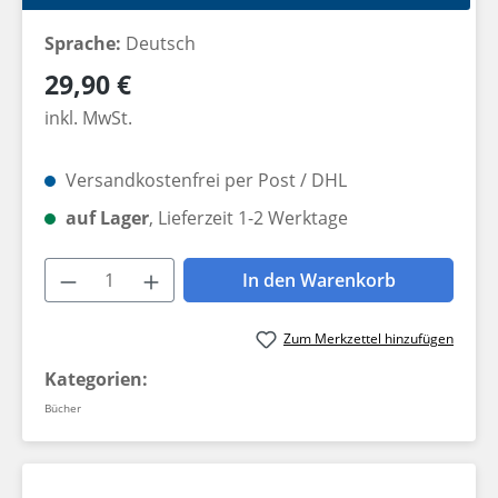
Sprache:
Deutsch
Regulärer Preis:
29,90 €
inkl. MwSt.
Versandkostenfrei per Post / DHL
auf Lager
, Lieferzeit 1-2 Werktage
Produkt Anzahl: Gib den gewünschten W
In den Warenkorb
Zum Merkzettel hinzufügen
Kategorien:
Bücher