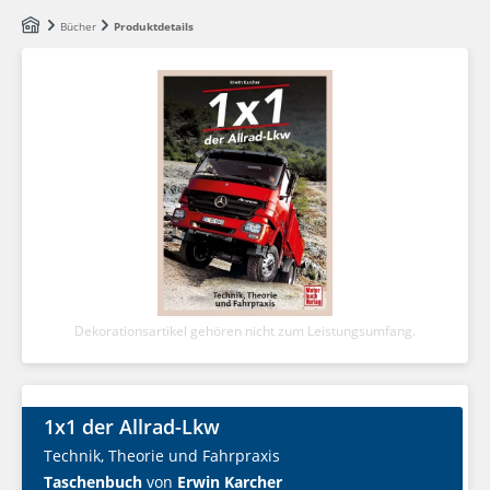
Zum Hauptinhalt springen
Bücher
Produktdetails
Dekorationsartikel gehören nicht zum Leistungsumfang.
1x1 der Allrad-Lkw
Technik, Theorie und Fahrpraxis
Taschenbuch
von
Erwin Karcher